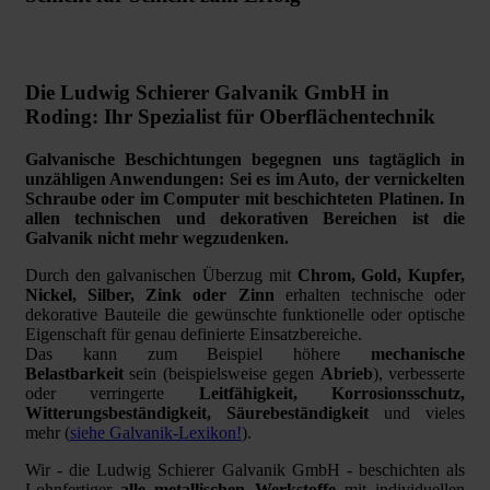
Die Ludwig Schierer Galvanik GmbH in
Roding: Ihr Spezialist für Oberflächentechnik
Galvanische Beschichtungen begegnen uns tagtäglich in
unzähligen Anwendungen: Sei es im Auto, der vernickelten
Schraube oder im Computer mit beschichteten Platinen. In
allen technischen und dekorativen Bereichen ist die
Galvanik nicht mehr wegzudenken.
Durch den galvanischen Überzug mit
Chrom, Gold, Kupfer,
Nickel, Silber, Zink oder Zinn
erhalten technische oder
dekorative Bauteile die gewünschte funktionelle oder optische
Eigenschaft für genau definierte Einsatzbereiche.
Das kann zum Beispiel höhere
mechanische
Belastbarkeit
sein (beispielsweise gegen
Abrieb
), verbesserte
oder verringerte
Leitfähigkeit, Korrosionsschutz,
Witterungsbeständigkeit, Säurebeständigkeit
und vieles
mehr (
siehe Galvanik-Lexikon!
).
Wir - die Ludwig Schierer Galvanik GmbH - beschichten als
Lohnfertiger
alle metallischen Werkstoffe
mit individuellen