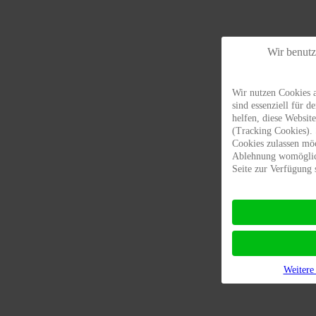
Wir benut
Wir nutzen Cookies a
sind essenziell für d
helfen, diese Websit
(Tracking Cookies). 
Cookies zulassen möc
Ablehnung womöglich
Seite zur Verfügung 
Weitere